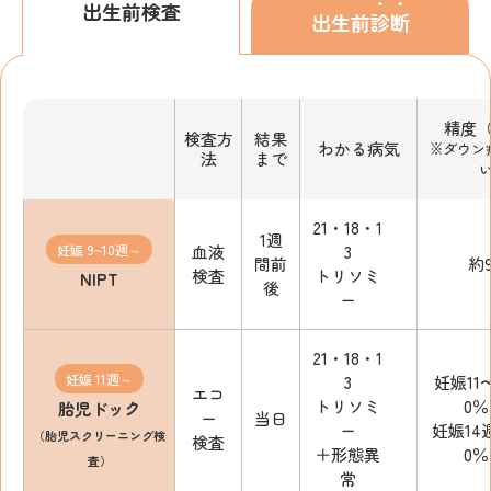
出生前
検査
出生前
診断
精度
検査方
結果
わかる病気
※ダウン
法
まで
21・18・1
1週
妊娠 9~10週～
血液
3
間前
約
検査
トリソミ
NIPT
後
ー
21・18・1
妊娠 11週～
3
妊娠11
エコ
トリソミ
0
胎児ドック
ー
当日
ー
妊娠14
（胎児スクリーニング検
検査
＋形態異
0
査）
常