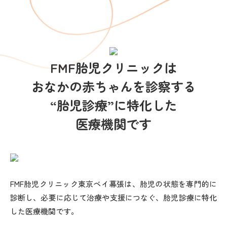
医学学士（千葉大学）
日本産婦人科学会認定 産婦人科専門医
英国FMF diploma
妊娠中期超音波資格-FMF（イギリス）認定
FMF胎児クリニックは
NT certificate（NT資格）
NB certificate（鼻骨資格）
おなかの赤ちゃんを診察する
TR certificate（三尖弁逆流資格）
“胎児診療”に特化した
DV certificate（静脈管血流資格）
医療機関です
UA certificate（子宮動脈血流資格）
所属学会・役員など
一般社団法人 FMF Japan / 代表
FMF胎児クリニック東京ベイ幕張は、胎児の状態を専門的に
日本医師会ジュニアドクターズネットワーク/ 国際
診断し、必要に応じて治療や支援につなぐ、胎児診療に特化
担当役員
した医療機関です。
日本産科婦人科学会 / 会員