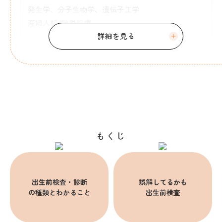
発生学、分子生物学、遺伝子工学
産婦人科/胎児診療
資格
理学士（東京大学）
医学学士（千葉大学）
日本産婦人科学会認定 産婦人科専門医
英国FMF diploma
妊娠中期超音波資格-FMF（イギリス）認定
もくじ
NT certificate（NT資格）
NB certificate（鼻骨資格）
TR certificate（三尖弁逆流資格）
出生前検査・診断
誤解してるかも
DV certificate（静脈管血流資格）
の種類とわかること
出生前検査
UA certificate（子宮動脈血流資格）