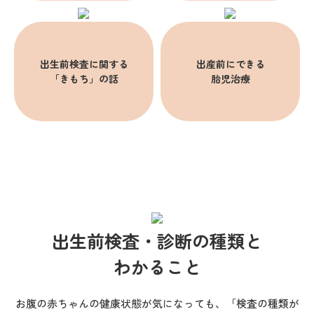
所属学会・役員など
一般社団法人 FMF Japan / 代表
日本医師会ジュニアドクターズネットワーク/ 国際
出生前検査に関する
出産前にできる
「きもち」の話
胎児治療
担当役員
日本産科婦人科学会 / 会員
日本人類遺伝学会 / 会員
日本産科婦人科遺伝診療学会 / 会員
日本胎児治療学会 / 会員
日本母体胎児医学会 / 会員
日本遺伝看護学会 / 会員
日本保健医療社会学会 / 会員
日本産科婦人科遺伝診療学会 / 会員
出生前検査・診断の種類と
日本超音波医学会 / 会員
わかること
ISUOG（国際産科婦人科超音波学会） / 会員
お腹の赤ちゃんの健康状態が気になっても、「検査の種類が
専門分野