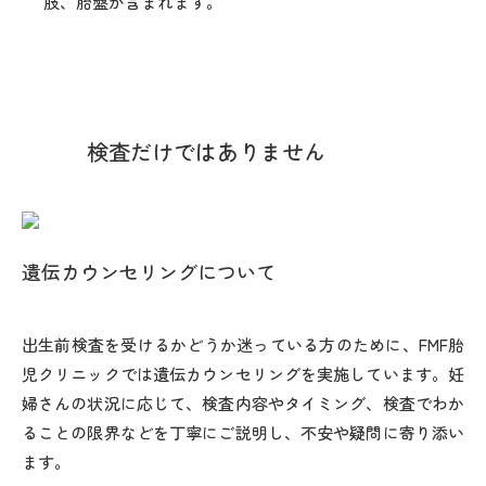
肢、胎盤が含まれます。
頸部
頸部腫瘤
◯
両肺
◯
肺肝境界
◯
検査だけではありません
胸部
胸郭
◯
胸水
◯
遺伝カウンセリングについて
心拍
◎
◎
出生前検査を受けるかどうか迷っている方のために、FMF胎
向き
◎
児クリニックでは遺伝カウンセリングを実施しています。妊
婦さんの状況に応じて、検査内容やタイミング、検査でわか
位置
◎
ることの限界などを丁寧にご説明し、不安や疑問に寄り添い
ます。
大きさ
◎