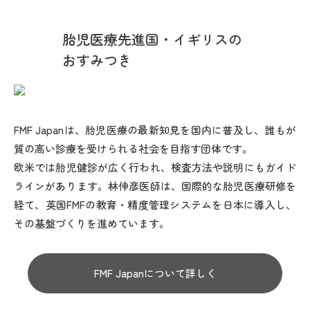
日本人類遺伝学会 / 会員
日本産科婦人科遺伝診療学会 / 会員
胎児医療先進国・イギリスの
日本胎児治療学会 / 会員
おすみつき
日本母体胎児医学会 / 会員
日本遺伝看護学会 / 会員
日本保健医療社会学会 / 会員
日本産科婦人科遺伝診療学会 / 会員
FMF Japanは、胎児医療の最新知見を国内に普及し、誰もが
日本超音波医学会 / 会員
質の高い診療を受けられる社会を目指す団体です。
ISUOG（国際産科婦人科超音波学会） / 会員
欧米では胎児健診が広く行われ、検査方法や説明にもガイド
ラインがあります。林伸彦医師は、国際的な胎児医療研修を
専門分野
経て、英国FMFの教育・精度管理システムを日本に導入し、
その基盤づくりを進めています。
発生学、分子生物学、遺伝子工学
産婦人科/胎児診療
FMF Japanについて詳しく