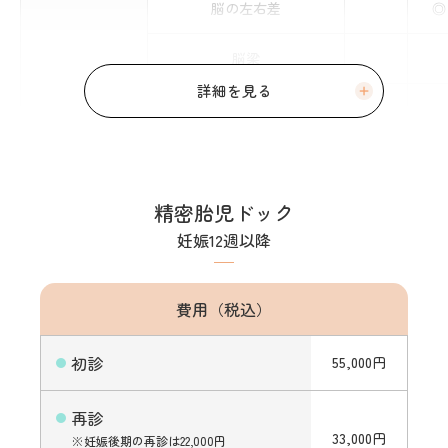
脳の左右差
◎
脳梁
側脳室
第四脳室
精密胎児ドック
小脳
◯
妊娠12週以降
頭部
小脳虫部
費用（税込）
大槽
◎
初診
55,000円
脳溝
再診
中大脳動脈
33,000円
※妊娠後期の再診は22,000円