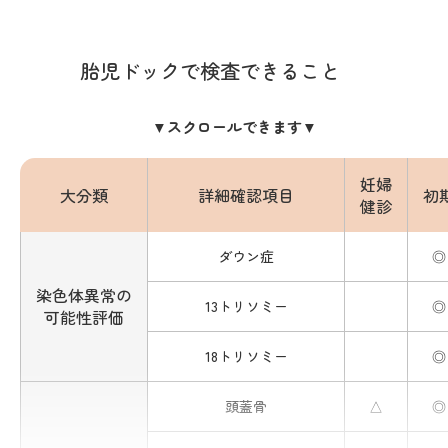
胎児ドックで検査できること
▼スクロールできます▼
妊婦
大分類
詳細確認項目
初
健診
ダウン症
◎
染色体異常の
13トリソミー
◎
可能性評価
18トリソミー
◎
頭蓋骨
△
◎