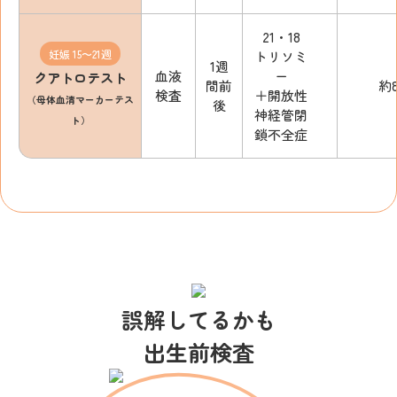
21・18
妊娠 15〜21週
トリソミ
1週
血液
ー
クアトロテスト
間前
約
検査
＋開放性
（母体血清マーカーテス
後
神経管閉
ト）
鎖不全症
誤解してるかも
出生前検査