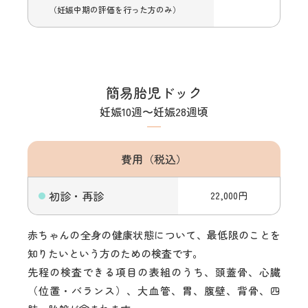
（妊娠中期の評価を行った方のみ）
Wilis動脈輪
脳梁周囲動脈
両目
◯
簡易胎児ドック
妊娠10週〜妊娠28週頃
口唇
◯
費用（税込）
上顎
◯
顔
下顎
◯
初診・再診
22,000円
鼻
赤ちゃんの全身の健康状態について、最低限のことを
知りたいという方のための検査です。
耳
◯
先程の検査できる項目の表組のうち、頭蓋骨、心臓
（位置・バランス）、大血管、胃、腹壁、背骨、四
頸部肥厚
◯