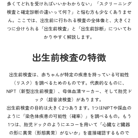
多くてどれを受ければいいかわからない」「スクリーニング
検査と確定診断の違いって何？」と悩む方も少なくありませ
発生学、分子生物学、遺伝子工学
ん。ここでは、出生前に行われる検査の全体像と、大きく2
産婦人科/胎児診療
つに分けられる「出生前検査」と「出生前診断」についてわ
かりやすく解説します。
出生前検査の特徴
出生前検査は、赤ちゃんが特定の疾患を持っている
可能性
（リスク）
を調べるためのものです。代表的なものに、
NIPT（新型出生前検査）
、
母体血清マーカー
、そして
胎児ド
ック（超音波検査）
があります。
出生前検査の目的は大きく2つあります。1つはNIPTや採血の
ように「染色体疾患の可能性（確率）」を調べるもの。もう
1つは、胎児ドックのようにエコーを用いて「心臓など臓器
の形に異常（形態異常）がないか」を直接確認するもので