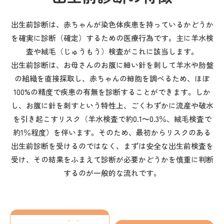
出生前診断は、赤ちゃんが染色体疾患を持っているかどうか
を
確実に診断（確定）
するための医療行為です。主に
羊水検
査
や
絨毛（じゅうもう）検査
がこれに該当します。
出生前診断は、お母さんのお腹に細い針を刺して羊水や胎盤
の組織を直接採取し、赤ちゃんの細胞を調べるため、ほぼ
100%の精度で疾患の有無を診断することができます。しか
し、お腹に針を刺すという特性上、
ごくわずかに流産や破水
を引き起こすリスク（羊水検査で約0.1〜0.3％、絨毛検査で
約1％程度）
を伴います。そのため、最初からリスクのある
出生前診断を受けるのではなく、まずは安全な出生前検査を
受け、その結果をふまえて診断が必要かどうかを慎重に判断
するのが一般的な流れです。